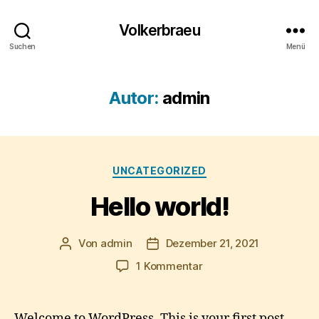
Volkerbraeu
Suchen
Menü
Autor:
admin
Kategorien
UNCATEGORIZED
Hello world!
Von
admin
Dezember 21, 2021
Beitragsautor
Veröffentlichungsdatum
zu
1 Kommentar
Hello
world!
Welcome to WordPress. This is your first post.